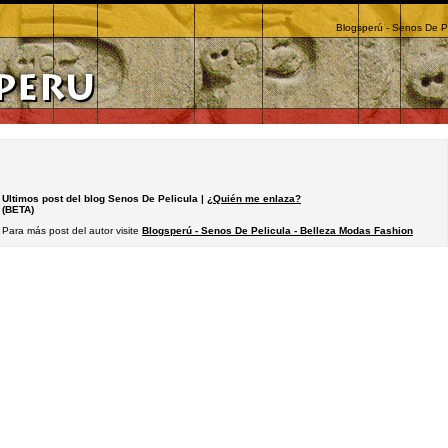
Blogsperú - Senos De Pe
Ultimos post del blog Senos De Pelicula |
¿Quién me enlaza?
(BETA)
Para más post del autor visite
Blogsperú - Senos De Pelicula - Belleza Modas Fashion