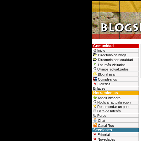
Comunidad
Inicio
Directorio de blogs
Directorio por localidad
Los más visitados
Ultimos actualizados
Blog al azar
Cumpleaños
Galerias
Enlaces
Herramientas
Anadir bitácora
Notificar actualización
Recomendar un post
Lista de Interés
Foros
Chat
Canal Rss
Secciones
Editorial
Novedades