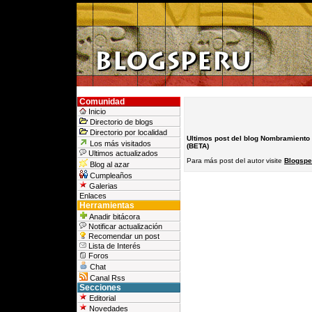
Comunidad
Inicio
Directorio de blogs
Directorio por localidad
Ultimos post del blog Nombramiento
Los más visitados
(BETA)
Ultimos actualizados
Para más post del autor visite
Blogspe
Blog al azar
Cumpleaños
Galerias
Enlaces
Herramientas
Anadir bitácora
Notificar actualización
Recomendar un post
Lista de Interés
Foros
Chat
Canal Rss
Secciones
Editorial
Novedades