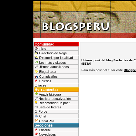
Comunidad
Inicio
Directorio de blogs
Directorio por localidad
Ultimos post del blog Fachadas de 
Los más visitados
(BETA)
Ultimos actualizados
Para más post del autor visite
Blogspe
Blog al azar
Cumpleaños
Galerias
Enlaces
Herramientas
Anadir bitácora
Notificar actualización
Recomendar un post
Lista de Interés
Foros
Chat
Canal Rss
Secciones
Editorial
Novedades