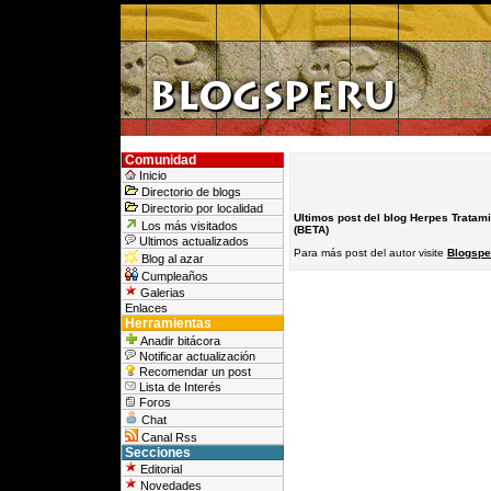
Comunidad
Inicio
Directorio de blogs
Directorio por localidad
Ultimos post del blog Herpes Tratam
Los más visitados
(BETA)
Ultimos actualizados
Para más post del autor visite
Blogspe
Blog al azar
Cumpleaños
Galerias
Enlaces
Herramientas
Anadir bitácora
Notificar actualización
Recomendar un post
Lista de Interés
Foros
Chat
Canal Rss
Secciones
Editorial
Novedades