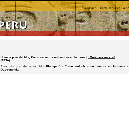
Blogsperú - Como seducir a un h
Ultimos post del blog Como seducir a un hombre en la cama |
¿Quién me enlaza?
(BETA)
Para más post del autor visite
Blogsperú - Como seducir a un hombre en la cama -
Gastronomia