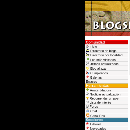
Comunidad
Inicio
Directorio de blogs
Directorio por localidad
Los más visitados
Ultimos actualizados
Blog al azar
Cumpleaños
Galerias
Enlaces
Herramientas
Anadir bitácora
Notificar actualización
Recomendar un post
Lista de Interés
Foros
Chat
Canal Rss
Secciones
Editorial
Novedades