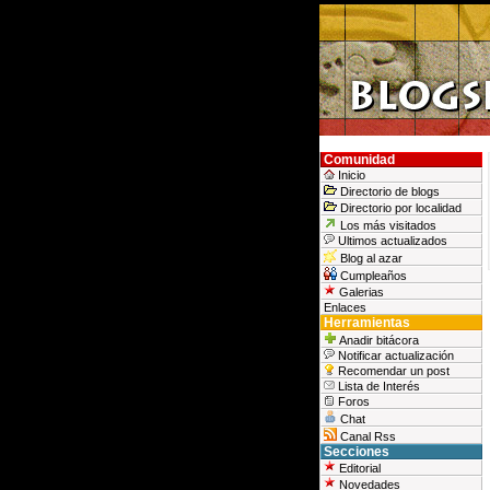
Comunidad
Inicio
Directorio de blogs
Directorio por localidad
Los más visitados
Ultimos actualizados
Blog al azar
Cumpleaños
Galerias
Enlaces
Herramientas
Anadir bitácora
Notificar actualización
Recomendar un post
Lista de Interés
Foros
Chat
Canal Rss
Secciones
Editorial
Novedades