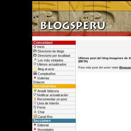
Comunidad
Inicio
Directorio de blogs
Directorio por localidad
Ultimos post del blog Imagenes de 
Los más visitados
(BETA)
Ultimos actualizados
Para más post del autor visite
Blogspe
Blog al azar
Cumpleaños
Galerias
Enlaces
Herramientas
Anadir bitácora
Notificar actualización
Recomendar un post
Lista de Interés
Foros
Chat
Canal Rss
Secciones
Editorial
Novedades