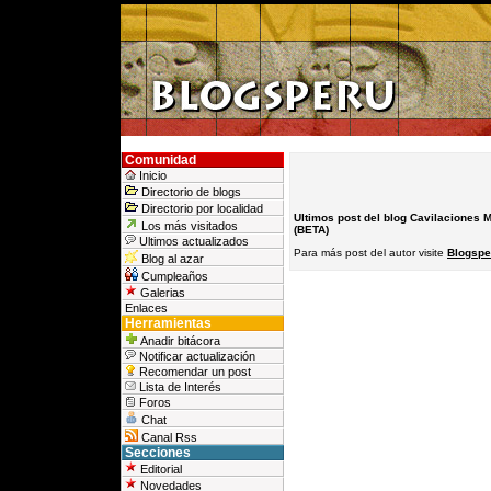
Comunidad
Inicio
Directorio de blogs
Directorio por localidad
Ultimos post del blog Cavilaciones
Los más visitados
(BETA)
Ultimos actualizados
Para más post del autor visite
Blogspe
Blog al azar
Cumpleaños
Galerias
Enlaces
Herramientas
Anadir bitácora
Notificar actualización
Recomendar un post
Lista de Interés
Foros
Chat
Canal Rss
Secciones
Editorial
Novedades