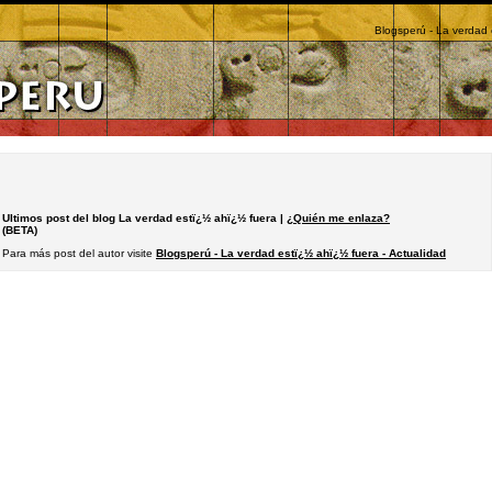
Blogsperú - La verdad 
Ultimos post del blog La verdad estï¿½ ahï¿½ fuera |
¿Quién me enlaza?
(BETA)
Para más post del autor visite
Blogsperú - La verdad estï¿½ ahï¿½ fuera - Actualidad