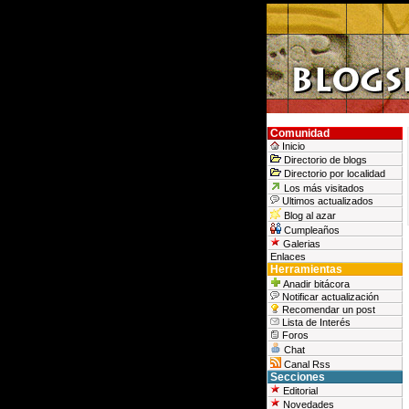
Comunidad
Inicio
Directorio de blogs
Directorio por localidad
Los más visitados
Ultimos actualizados
Blog al azar
Cumpleaños
Galerias
Enlaces
Herramientas
Anadir bitácora
Notificar actualización
Recomendar un post
Lista de Interés
Foros
Chat
Canal Rss
Secciones
Editorial
Novedades