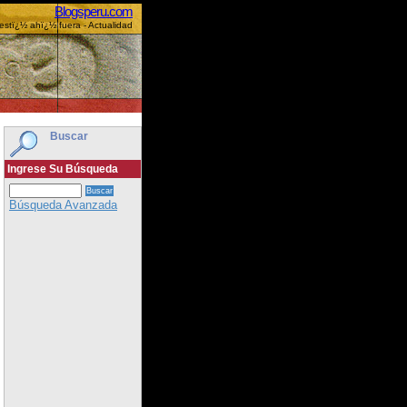
Blogsperu.com
estï¿½ ahï¿½ fuera - Actualidad
Buscar
Ingrese Su Búsqueda
Búsqueda Avanzada