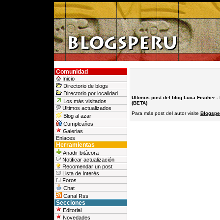
Comunidad
Inicio
Directorio de blogs
Directorio por localidad
Ultimos post del blog Luca Fischer - 
Los más visitados
(BETA)
Ultimos actualizados
Para más post del autor visite
Blogsper
Blog al azar
Cumpleaños
Galerias
Enlaces
Herramientas
Anadir bitácora
Notificar actualización
Recomendar un post
Lista de Interés
Foros
Chat
Canal Rss
Secciones
Editorial
Novedades