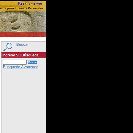
Blogsperu.com
erú - pseudoDiario - Personales
Buscar
Ingrese Su Búsqueda
Búsqueda Avanzada