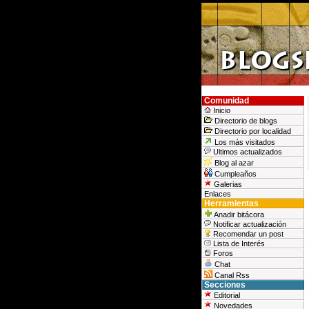
Comunidad
Inicio
Directorio de blogs
Directorio por localidad
Los más visitados
Ultimos actualizados
Blog al azar
Cumpleaños
Galerias
Enlaces
Herramientas
Anadir bitácora
Notificar actualización
Recomendar un post
Lista de Interés
Foros
Chat
Canal Rss
Secciones
Editorial
Novedades