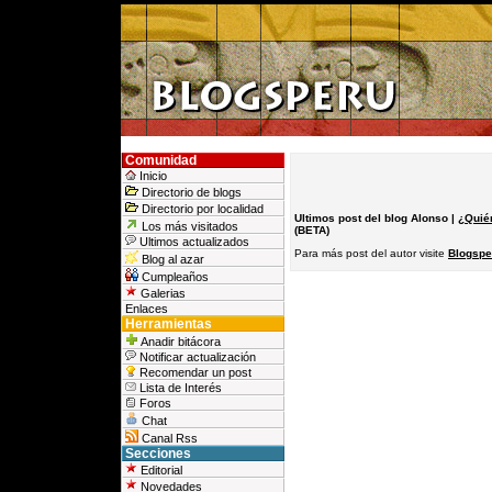
Comunidad
Inicio
Directorio de blogs
Directorio por localidad
Ultimos post del blog Alonso |
¿Quié
Los más visitados
(BETA)
Ultimos actualizados
Para más post del autor visite
Blogspe
Blog al azar
Cumpleaños
Galerias
Enlaces
Herramientas
Anadir bitácora
Notificar actualización
Recomendar un post
Lista de Interés
Foros
Chat
Canal Rss
Secciones
Editorial
Novedades