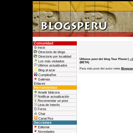
Comunidad
Inicio
Directorio de blogs
Directorio por localidad
Ultimos post del blog Tour Planet |
¿
Los más visitados
(BETA)
Ultimos actualizados
Para más post del autor visite
Blogsper
Blog al azar
Cumpleaños
Galerias
Enlaces
Herramientas
Anadir bitácora
Notificar actualización
Recomendar un post
Lista de Interés
Foros
Chat
Canal Rss
Secciones
Editorial
Novedades