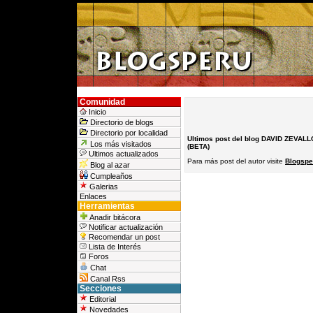
Comunidad
Inicio
Directorio de blogs
Directorio por localidad
Ultimos post del blog DAVID ZEVALL
Los más visitados
(BETA)
Ultimos actualizados
Para más post del autor visite
Blogspe
Blog al azar
Cumpleaños
Galerias
Enlaces
Herramientas
Anadir bitácora
Notificar actualización
Recomendar un post
Lista de Interés
Foros
Chat
Canal Rss
Secciones
Editorial
Novedades