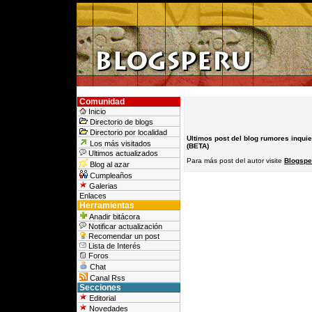
Comunidad
Inicio
Directorio de blogs
Directorio por localidad
Ultimos post del blog rumores inquie
Los más visitados
(BETA)
Ultimos actualizados
Para más post del autor visite
Blogspe
Blog al azar
Cumpleaños
Galerias
Enlaces
Herramientas
Anadir bitácora
Notificar actualización
Recomendar un post
Lista de Interés
Foros
Chat
Canal Rss
Secciones
Editorial
Novedades