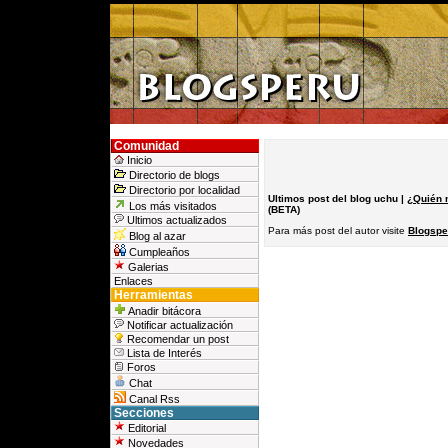
Comunidad
Inicio
Directorio de blogs
Directorio por localidad
Ultimos post del blog uchu |
¿Quién 
Los más visitados
(BETA)
Ultimos actualizados
Para más post del autor visite
Blogspe
Blog al azar
Cumpleaños
Galerias
Enlaces
Herramientas
Anadir bitácora
Notificar actualización
Recomendar un post
Lista de Interés
Foros
Chat
Canal Rss
Secciones
Editorial
Novedades