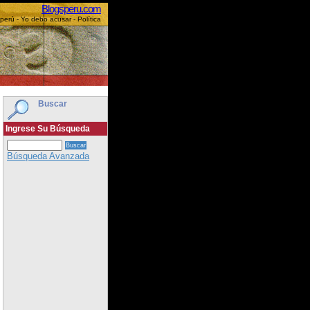
Blogsperu.com
perú - Yo debo acusar - Política
Buscar
Ingrese Su Búsqueda
Búsqueda Avanzada