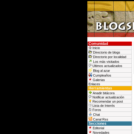
Comunidad
Inicio
Directorio de blogs
Directorio por localidad
Los más visitados
Ultimos actualizados
Blog al azar
Cumpleaños
Galerias
Enlaces
Herramientas
Anadir bitácora
Notificar actualización
Recomendar un post
Lista de Interés
Foros
Chat
Canal Rss
Secciones
Editorial
Novedades