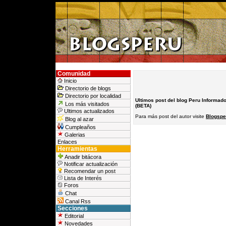
Comunidad
Inicio
Directorio de blogs
Directorio por localidad
Ultimos post del blog Peru Informado
Los más visitados
(BETA)
Ultimos actualizados
Para más post del autor visite
Blogsper
Blog al azar
Cumpleaños
Galerias
Enlaces
Herramientas
Anadir bitácora
Notificar actualización
Recomendar un post
Lista de Interés
Foros
Chat
Canal Rss
Secciones
Editorial
Novedades