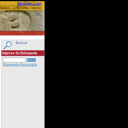
Blogsperu.com
ogsperú - enREDados - Internet
Buscar
Ingrese Su Búsqueda
Búsqueda Avanzada