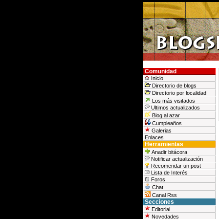
Comunidad
Inicio
Directorio de blogs
Directorio por localidad
Los más visitados
Ultimos actualizados
Blog al azar
Cumpleaños
Galerias
Enlaces
Herramientas
Anadir bitácora
Notificar actualización
Recomendar un post
Lista de Interés
Foros
Chat
Canal Rss
Secciones
Editorial
Novedades