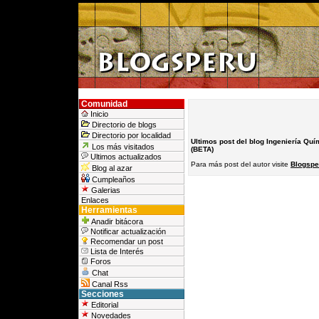
Comunidad
Inicio
Directorio de blogs
Directorio por localidad
Ultimos post del blog Ingeniería Quí
Los más visitados
(BETA)
Ultimos actualizados
Para más post del autor visite
Blogsper
Blog al azar
Cumpleaños
Galerias
Enlaces
Herramientas
Anadir bitácora
Notificar actualización
Recomendar un post
Lista de Interés
Foros
Chat
Canal Rss
Secciones
Editorial
Novedades