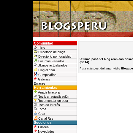
Comunidad
Inicio
Directorio de blogs
Directorio por localidad
Ultimos post del blog cronicas desc
Los más visitados
(BETA)
Ultimos actualizados
Para más post del autor visite
Blogspe
Blog al azar
Cumpleaños
Galerias
Enlaces
Herramientas
Anadir bitácora
Notificar actualización
Recomendar un post
Lista de Interés
Foros
Chat
Canal Rss
Secciones
Editorial
Novedades