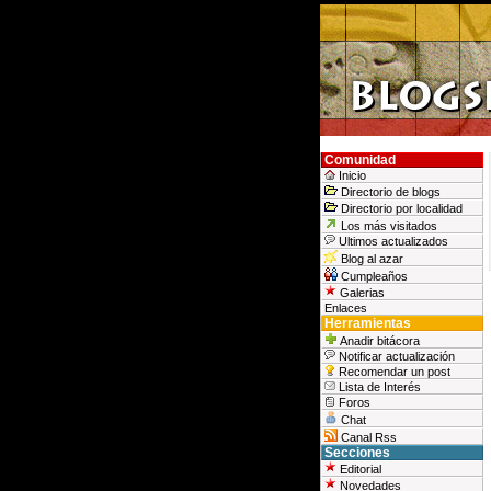
Comunidad
Inicio
Directorio de blogs
Directorio por localidad
Los más visitados
Ultimos actualizados
Blog al azar
Cumpleaños
Galerias
Enlaces
Herramientas
Anadir bitácora
Notificar actualización
Recomendar un post
Lista de Interés
Foros
Chat
Canal Rss
Secciones
Editorial
Novedades