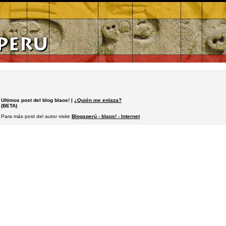
Ultimos post del blog blaos! |
¿Quién me enlaza?
(BETA)
Para más post del autor visite
Blogsperú - blaos! - Internet