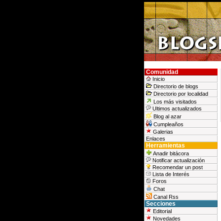
Comunidad
Inicio
Directorio de blogs
Directorio por localidad
Los más visitados
Ultimos actualizados
Blog al azar
Cumpleaños
Galerias
Enlaces
Herramientas
Anadir bitácora
Notificar actualización
Recomendar un post
Lista de Interés
Foros
Chat
Canal Rss
Secciones
Editorial
Novedades