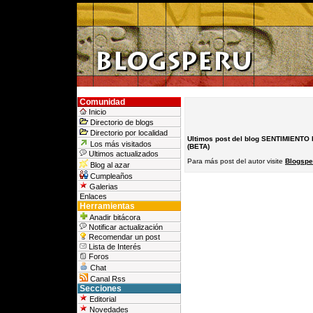
Comunidad
Inicio
Directorio de blogs
Directorio por localidad
Ultimos post del blog SENTIMIENT
Los más visitados
(BETA)
Ultimos actualizados
Para más post del autor visite
Blogspe
Blog al azar
Cumpleaños
Galerias
Enlaces
Herramientas
Anadir bitácora
Notificar actualización
Recomendar un post
Lista de Interés
Foros
Chat
Canal Rss
Secciones
Editorial
Novedades