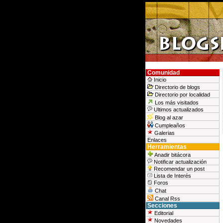
Comunidad
Inicio
Directorio de blogs
Directorio por localidad
Los más visitados
Ultimos actualizados
Blog al azar
Cumpleaños
Galerias
Enlaces
Herramientas
Anadir bitácora
Notificar actualización
Recomendar un post
Lista de Interés
Foros
Chat
Canal Rss
Secciones
Editorial
Novedades