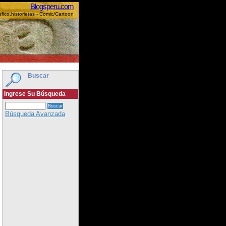
Blogsperu.com
ico,historietas - Comic/Cartoon
Buscar
Ingrese Su Búsqueda
Búsqueda Avanzada