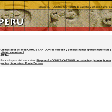
Blogsperú - COMICS-CARTOON de calcetin y jicholes,humor graf
Ultimos post del blog COMICS-CARTOON de calcetin y jicholes,humor grafico,historietas |
¿Quién me enlaza?
(BETA)
Para más post del autor visite
Blogsperú - COMICS-CARTOON de calcetin y jicholes,humor
grafico,historietas - Comic/Cartoon