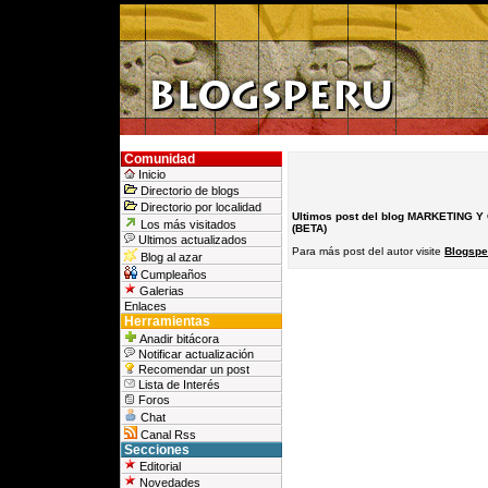
Comunidad
Inicio
Directorio de blogs
Directorio por localidad
Ultimos post del blog MARKETING 
Los más visitados
(BETA)
Ultimos actualizados
Para más post del autor visite
Blogspe
Blog al azar
Cumpleaños
Galerias
Enlaces
Herramientas
Anadir bitácora
Notificar actualización
Recomendar un post
Lista de Interés
Foros
Chat
Canal Rss
Secciones
Editorial
Novedades