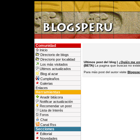
Comunidad
Inicio
Directorio de blogs
Directorio por localidad
Ultimos post del blog |
¿Quién me en
Los más visitados
(BETA)
La pagina que buscas no existe v
Ultimos actualizados
Para más post del autor visite
Blogspe
Blog al azar
Cumpleaños
Galerias
Enlaces
Herramientas
Anadir bitácora
Notificar actualización
Recomendar un post
Lista de Interés
Foros
Chat
Canal Rss
Secciones
Editorial
Novedades