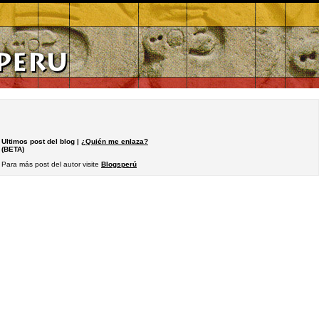
Ultimos post del blog |
¿Quién me enlaza?
(BETA)
Para más post del autor visite
Blogsperú