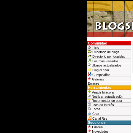
Comunidad
Inicio
Directorio de blogs
Directorio por localidad
Los más visitados
Ultimos actualizados
Blog al azar
Cumpleaños
Galerias
Enlaces
Herramientas
Anadir bitácora
Notificar actualización
Recomendar un post
Lista de Interés
Foros
Chat
Canal Rss
Secciones
Editorial
Novedades