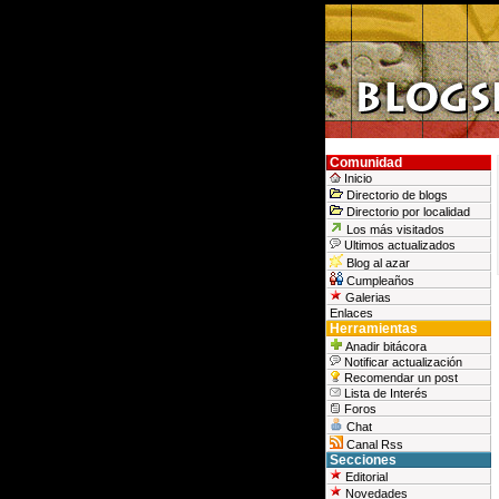
Comunidad
Inicio
Directorio de blogs
Directorio por localidad
Los más visitados
Ultimos actualizados
Blog al azar
Cumpleaños
Galerias
Enlaces
Herramientas
Anadir bitácora
Notificar actualización
Recomendar un post
Lista de Interés
Foros
Chat
Canal Rss
Secciones
Editorial
Novedades