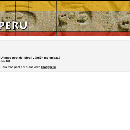
Ultimos post del blog |
¿Quién me enlaza?
(BETA)
Para más post del autor visite
Blogsperú