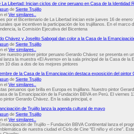
 La Libertad: Inician ciclos de cine peruano en Casa de la Identidad 
asun
de
Siente Trujillo
n el
Ver similares..
s por el Bicentenario de La Libertad inician este jueves 16 de enero 
turales que incentiven la participación de los trujillanos. En el marco
ndencia, la Comisión Ejecutiva del Bicentena
o Chávez y Joselito Sabogal dan color a la Casa de la Emancipació
asun
de
Siente Trujillo
n el
Ver similares..
bre nuestro primer pintor peruano Gerardo Chávez se presenta en u
al lanza la muestra «El Averno» en la sala principal de la Casa de 
en 10 días a dos de los mejores pintores
embre de la Casa de la Emancipación destaca exposición del pinto
asun
de
Siente Trujillo
n el
Ver similares..
stas peruanos que brilla en Europa es trujillano. Nuestro pintor Ger
Casa de la Emancipación de la Fundación BBVA en Perú. El viernes 1
 pintor Gerardo Chávez. En la sala principal, e
ncipación de Trujillo lanza la agenda cultural de mayo
asun
de
Siente Trujillo
n el
Ver similares..
Emancipación de Trujillo – Fundación BBVA Continental lanza el pro
emática de nuestra ciudad el Ciclo de Cine “El niño y el cine”. Este
s Chaplin;