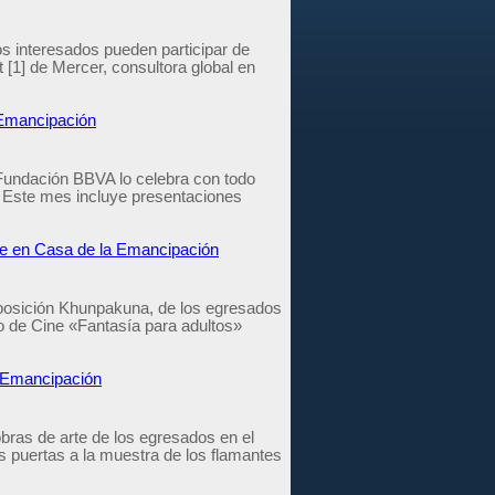
os interesados pueden participar de
[1] de Mercer, consultora global en
a Emancipación
 Fundación BBVA lo celebra con todo
n. Este mes incluye presentaciones
ue en Casa de la Emancipación
 exposición Khunpakuna, de los egresados
o de Cine «Fantasía para adultos»
a Emancipación
bras de arte de los egresados en el
 puertas a la muestra de los flamantes