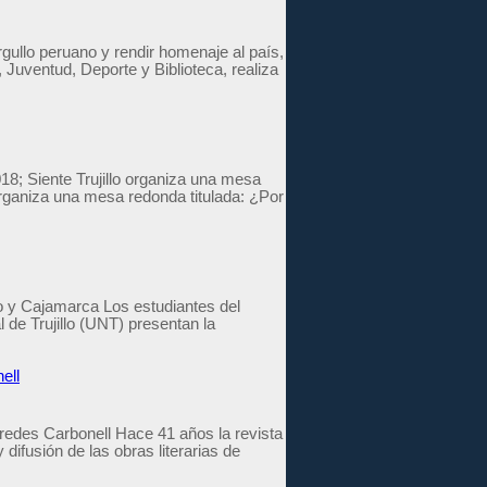
orgullo peruano y rendir homenaje al país,
, Juventud, Deporte y Biblioteca, realiza
2018; Siente Trujillo organiza una mesa
organiza una mesa redonda titulada: ¿Por
o y Cajamarca Los estudiantes del
 de Trujillo (UNT) presentan la
ell
Paredes Carbonell Hace 41 años la revista
difusión de las obras literarias de