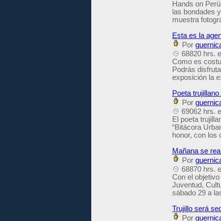
Hands on Perú d
las bondades y 
muestra fotográ
Esta es la agen
Por
guernic
68820 hrs. e
Como es costum
Podrás disfruta
exposición la 
Poeta trujilla
Por
guernic
69062 hrs. e
El poeta trujil
“Bitácora Urba
honor, con los 
Mañana se real
Por
guernic
68870 hrs. e
Con el objetivo
Juventud, Cultu
sábado 29 a la
Trujillo será s
Por
guernic