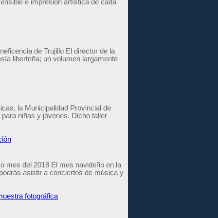
sensible e impresión artística de cada
icencia de Trujillo El director de la
esía liberteña; un volumen largamente
icas, la Municipalidad Provincial de
to para niñas y jóvenes. Dicho taller
ción
imo mes del 2018 El mes navideño en la
 podrás asistir a conciertos de música y
uestra fotográfica