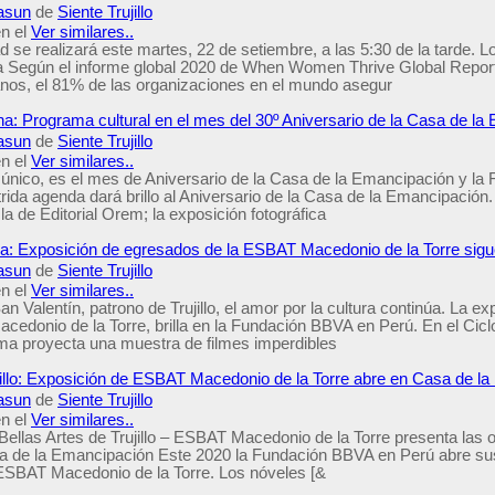
asun
de
Siente Trujillo
n el
Ver similares..
se realizará este martes, 22 de setiembre, a las 5:30 de la tarde. L
a Según el informe global 2020 de When Women Thrive Global Report 
os, el 81% de las organizaciones en el mundo asegur
ana: Programa cultural en el mes del 30º Aniversario de la Casa de l
asun
de
Siente Trujillo
n el
Ver similares..
único, es el mes de Aniversario de la Casa de la Emancipación y la
utrida agenda dará brillo al Aniversario de la Casa de la Emancipació
 la de Editorial Orem; la exposición fotográfica
ana: Exposición de egresados de la ESBAT Macedonio de la Torre sig
asun
de
Siente Trujillo
n el
Ver similares..
n Valentín, patrono de Trujillo, el amor por la cultura continúa. La
cedonio de la Torre, brilla en la Fundación BBVA en Perú. En el Cicl
ma proyecta una muestra de filmes imperdibles
illo: Exposición de ESBAT Macedonio de la Torre abre en Casa de l
asun
de
Siente Trujillo
n el
Ver similares..
ellas Artes de Trujillo – ESBAT Macedonio de la Torre presenta las o
a de la Emancipación Este 2020 la Fundación BBVA en Perú abre sus
SBAT Macedonio de la Torre. Los nóveles [&