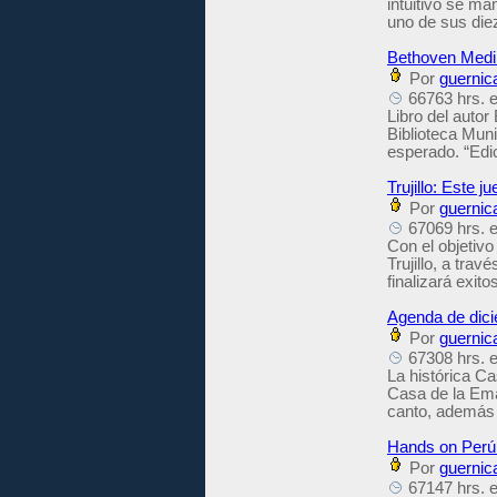
intuitivo se ma
uno de sus die
Bethoven Medin
Por
guernic
66763 hrs. e
Libro del autor
Biblioteca Muni
esperado. “Edic
Trujillo: Este 
Por
guernic
67069 hrs. e
Con el objetivo
Trujillo, a trav
finalizará exit
Agenda de dici
Por
guernic
67308 hrs. e
La histórica C
Casa de la Eman
canto, además 
Hands on Perú 
Por
guernic
67147 hrs. e