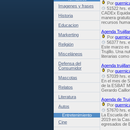
Por
guernic
Imagenes y frases
51522 hrs. e
CADEx Equidad 
Historia
manera gratuit
recursos human
Educacion
Agenda Trujill
Markerting
Por
guernic
56377 hrs. e
Religión
Este marzo es 
Trujillo. Una n
Misceláneos
literarias como
Defensa del
Agenda trujill
Consumidor
Por
guernic
57039 hrs. e
Mascotas
En el mes de Sa
de la ESBAT Ma
Relatos
Gerardo Caillo
Literatura
Agenda de Truj
Por
guernic
Autos
57670 hrs. e
La Escuela de B
Entretenimiento
2019 en la Cas
Cine
egresados de E