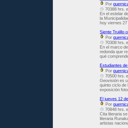
Por
guernic
70388 hrs. e
En el estelar d
la Municipalida
hoy viernes 27 
Siente Trujill
Por
guernic
70308 hrs. e
En el marco de 
redonda que re
qué comprende
Estudiantes de
Por
guernic
70500 hrs. e
Geovisión es u
quinto ciclo de
exposición foto
El jueves 12 de
Por
guernic
70848 hrs. e
Cita literaria 
literaria Runak
artistas naciona