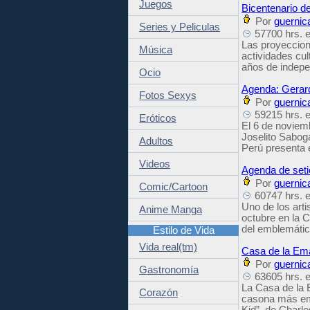
Juegos
Bicentenario de
Por
guernic
Series y Peliculas
57700 hrs. e
Las proyeccione
Música
actividades cul
años de indepe
Ocio
Agenda: Gerard
Fotos Sexys
Por
guernic
59215 hrs. e
Eróticos
El 6 de noviem
Joselito Sabog
Adultos
Perú presenta 
Videos
Agenda de seti
Por
guernic
Comic/Cartoon
60747 hrs. e
Uno de los arti
Anime Manga
octubre en la 
del emblemático
Estilo de Vida
Vida real(tm)
Casa de la Ema
Por
guernic
Gastronomía
63605 hrs. e
La Casa de la 
Corazón
casona más embl
Kid”, de Charle