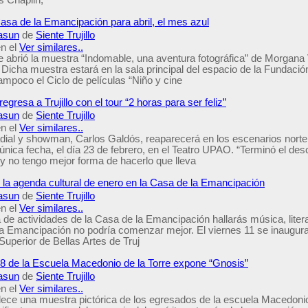
asa de la Emancipación para abril, el mes azul
asun
de
Siente Trujillo
n el
Ver similares..
se abrió la muestra “Indomable, una aventura fotográfica” de Morgana
icha muestra estará en la sala principal del espacio de la Fundación
ampoco el Ciclo de películas “Niño y cine
egresa a Trujillo con el tour “2 horas para ser feliz”
asun
de
Siente Trujillo
n el
Ver similares..
adial y showman, Carlos Galdós, reaparecerá en los escenarios norte
única fecha, el día 23 de febrero, en el Teatro UPAO. “Terminó el des
 y no tengo mejor forma de hacerlo que lleva
es la agenda cultural de enero en la Casa de la Emancipación
asun
de
Siente Trujillo
n el
Ver similares..
de actividades de la Casa de la Emancipación hallarás música, litera
la Emancipación no podría comenzar mejor. El viernes 11 se inaugura
uperior de Bellas Artes de Truj
 de la Escuela Macedonio de la Torre expone “Gnosis”
asun
de
Siente Trujillo
n el
Ver similares..
lece una muestra pictórica de los egresados de la escuela Macedonio