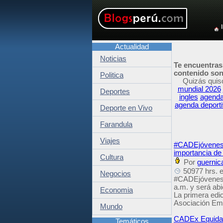
Actualidad
Noticias
Te encuentras
contenido son 
Politica
Quizás quis
mundial 2026
Deportes
ingles
agenda
agenda deport
Deporte en Vivo
Farandula
Viajes
#CADEjóvenes L
importancia de 
Cultura
Por
guernic
50977 hrs. e
Negocios
#CADEjóvenes L
a.m. y será abi
Economia
La primera edi
Asociación Empr
Mundo
CADEx Equidad:
Temáticos