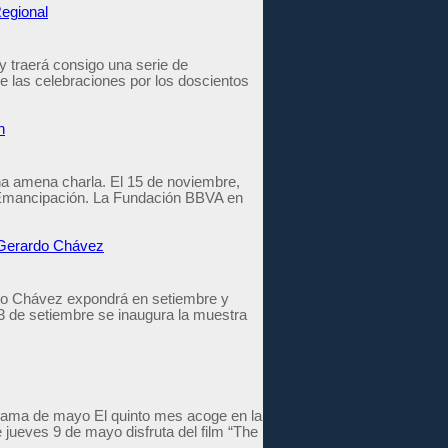
Regional
y traerá consigo una serie de
 de las celebraciones por los doscientos
n
na amena charla. El 15 de noviembre,
la Emancipación. La Fundación BBVA en
r Gerardo Chávez
ardo Chávez expondrá en setiembre y
3 de setiembre se inaugura la muestra
grama de mayo El quinto mes acoge en la
 jueves 9 de mayo disfruta del film “The