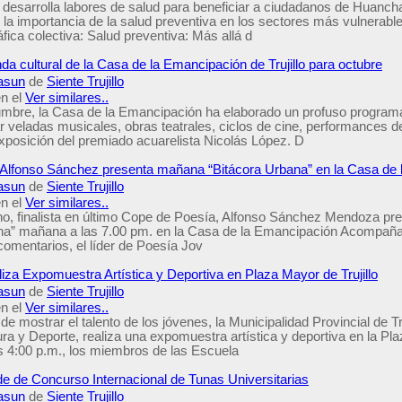
esarrolla labores de salud para beneficiar a ciudadanos de Huanchaq
la importancia de la salud preventiva en los sectores más vulnerable
fica colectiva: Salud preventiva: Más allá d
da cultural de la Casa de la Emancipación de Trujillo para octubre
asun
de
Siente Trujillo
n el
Ver similares..
bre, la Casa de la Emancipación ha elaborado un profuso programa 
r veladas musicales, obras teatrales, ciclos de cine, performances d
exposición del premiado acuarelista Nicolás López. D
no Alfonso Sánchez presenta mañana “Bitácora Urbana” en la Casa de
asun
de
Siente Trujillo
n el
Ver similares..
lano, finalista en último Cope de Poesía, Alfonso Sánchez Mendoza pre
na” mañana a las 7.00 pm. en la Casa de la Emancipación Acompaña
comentarios, el líder de Poesía Jov
iza Expomuestra Artística y Deportiva en Plaza Mayor de Trujillo
asun
de
Siente Trujillo
n el
Ver similares..
 de mostrar el talento de los jóvenes, la Municipalidad Provincial de Tr
ra y Deporte, realiza una expomuestra artística y deportiva en la Pl
s 4:00 p.m., los miembros de las Escuela
ede de Concurso Internacional de Tunas Universitarias
asun
de
Siente Trujillo