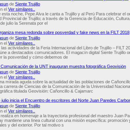
asun
de
Siente Trujillo
n el
Ver similares..
e esta noche, Pepe Alva le canta a Trujillo y al Perú Para celebrar el 
d Provincial de Trujillo; a través de la Gerencia de Educación, Cultura
de julio la Serenata por el
o organiza mesa redonda sobre posverdad y fake news en la FILT 2018
asun
de
Siente Trujillo
n el
Ver similares..
las actividades de la Feria Internacional del Libro de Trujillo – FILT 
úne a destacados comunicadores. El magacín digital Siente Trujillo 
r la posverdad y cómo debemos de
 Comunicación de la UNT inauguran muestra fotográfica Geovisión
asun
de
Siente Trujillo
n el
Ver similares..
na mirada aguda sobre la actualidad de las poblaciones de Cañoncill
 la carrera de Ciencias de la Comunicación de la Universidad Nacional
gráfica titulada Geovisión: Cañoncillo & Cajamarc
 julio inicia el Encuentro de escritores del Norte Juan Paredes Carbon
asun
de
Siente Trujillo
n el
Ver similares..
se realiza en homenaje a la trayectoria profesional del maestro Juan 
ay mantiene una línea cultural con una misión específica: promoción y 
les y del exterior. Por tal motivo s