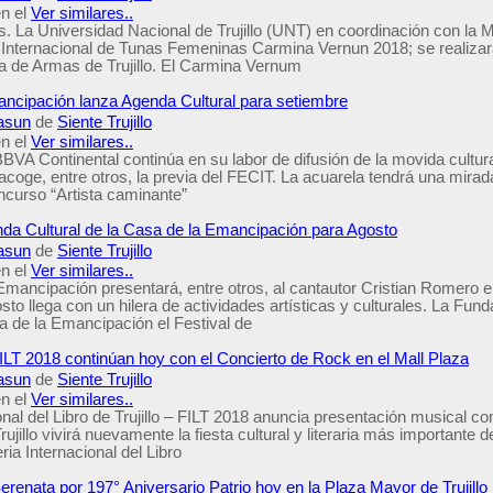
n el
Ver similares..
. La Universidad Nacional de Trujillo (UNT) en coordinación con la M
n Internacional de Tunas Femeninas Carmina Vernun 2018; se realizará
za de Armas de Trujillo. El Carmina Vernum
ncipación lanza Agenda Cultural para setiembre
asun
de
Siente Trujillo
n el
Ver similares..
VA Continental continúa en su labor de difusión de la movida cultural 
oge, entre otros, la previa del FECIT. La acuarela tendrá una mirada
ncurso “Artista caminante”
nda Cultural de la Casa de la Emancipación para Agosto
asun
de
Siente Trujillo
n el
Ver similares..
mancipación presentará, entre otros, al cantautor Cristian Romero en
sto llega con un hilera de actividades artísticas y culturales. La F
a de la Emancipación el Festival de
FILT 2018 continúan hoy con el Concierto de Rock en el Mall Plaza
asun
de
Siente Trujillo
n el
Ver similares..
onal del Libro de Trujillo – FILT 2018 anuncia presentación musical c
ujillo vivirá nuevamente la fiesta cultural y literaria más importante d
ria Internacional del Libro
renata por 197° Aniversario Patrio hoy en la Plaza Mayor de Trujillo