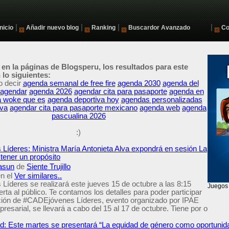
|
|
|
|
Inicio
Añadir nuevo blog
Ranking
Buscardor Avanzado
Co
 en la páginas de Blogsperu, los resultados para este
lo siguientes:
o decir
agenda semanal de free fire
agenda 2030
agenda del
agendar
agenda 2026
agendar cita para pasaporte
agenda en
 woke que es
agenda deportiva hoy
agendas personalizadas
iva
agendar cita para pasaporte mexicano
agenda web
agenda
pascualina 2026
:)
íderes: Ministra María Antonieta Alva expondrá en sesión La
tener un propósito
asun
de
Siente Trujillo
n el
Ver similares..
íderes se realizará este jueves 15 de octubre a las 8:15
erta al público. Te contamos los detalles para poder participar
ción de #CADEjóvenes Líderes, evento organizado por IPAE
esarial, se llevará a cabo del 15 al 17 de octubre. Tiene por o
 Este martes se presentará “La equidad de género como oportunida