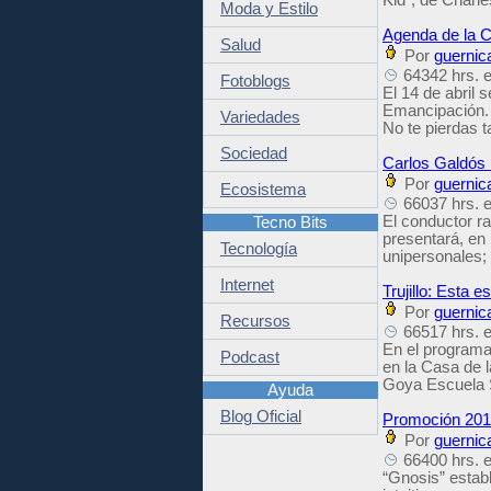
Moda y Estilo
Agenda de la C
Salud
Por
guernic
64342 hrs. e
Fotoblogs
El 14 de abril 
Emancipación. D
Variedades
No te pierdas t
Sociedad
Carlos Galdós r
Por
guernic
Ecosistema
66037 hrs. e
El conductor r
Tecno Bits
presentará, en 
Tecnología
unipersonales;
Internet
Trujillo: Esta 
Por
guernic
Recursos
66517 hrs. e
En el programa 
Podcast
en la Casa de 
Goya Escuela S
Ayuda
Blog Oficial
Promoción 2018
Por
guernic
66400 hrs. e
“Gnosis” estab