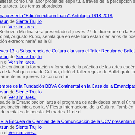
nifiesta como una labor propia del espíritu, a través de la percepción 
z autores. Los temas abordados
a presenta “Edición extraordinaria”. Antología 1918-2018.
asun
de
Siente Trujillo
n el
Ver similares..
 Bethoven Medina será presentado el jueves 27 de diciembre en la Benef
cipal, Augusto Rubio, señala que en este libro están cien años de po
ión extraordinaria” es la úl
jueves 13 la Subgerencia de Cultura clausura el Taller Regular de Ballet
asun
de
Siente Trujillo
n el
Ver similares..
 de continuar la formación y fomento de la práctica de las artes escén
és de la Subgerencia de Cultura, dictó el Taller regular de Ballet gratui
osamente este jueves 13 con una fun
embre de la Fundación BBVA Continental en la Casa de la Emancipa
asun
de
Siente Trujillo
n el
Ver similares..
asa de la Emancipación lanza el programa de actividades para el últ
cipación inicia con la V Fiesta Internacional de la Cultura. También
de recitales de poesía. El martes 11 de d
y la Escuela de Ciencias de la Comunicación de la UCV presentan m
asun
de
Siente Trujillo
n el
Ver similares..