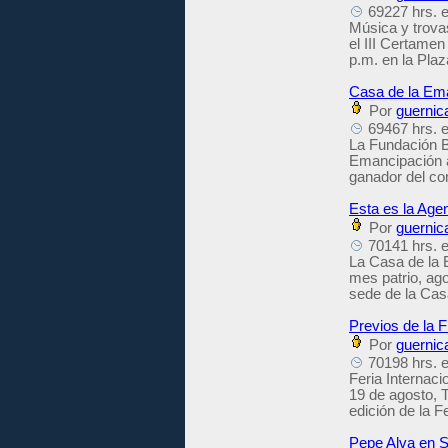
69227 hrs. e
Música y trovas
el III Certame
p.m. en la Pla
Casa de la Ema
Por
guernic
69467 hrs. e
La Fundación BB
Emancipación ac
ganador del co
Esta es la Age
Por
guernic
70141 hrs. e
La Casa de la E
mes patrio, ago
sede de la Cas
Previos de la 
Por
guernic
70198 hrs. e
Feria Internaci
19 de agosto, Tr
edición de la Fe
Pepe Alva en Se