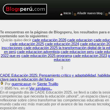
|
|
Inicio
Añadir nuevo blog
Te encuentras en la páginas de Blogsperu, los resultados para e
contenido son lo siguientes:
Quizás quiso decir
cade educación 2026
cade educacion
cade educ
cade educación 2025
cade educación 2024
cade educación 2
inscripciones
cade educación 2025 la transformación digital de la e
en perú
cade educacion adventista
cade educacion peru
cade edu
2022 que es
cade educación 2025 programa
cade educacion 2023
i
educacion
:)
CADE Educación 2025: Pensamiento crítico y adaptabilidad, habilid
clave para la educación del futuro
Por
guernicasun
de
Siente Trujillo
8585 hrs. en el
Ver similares..
En el segundo día de CADE Educación 2025, se llevó a cabo la sesi
competencias que necesita la educación ¡ahora!”, un espacio clave 
reflexionar sobre cómo transformar las competencias educativas en
mundo cada vez más marcado por el avance de las nuevas tecnolog
exposición estu