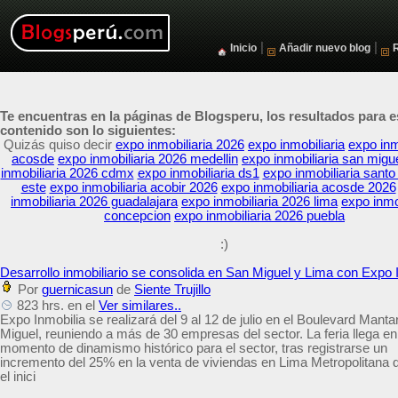
|
|
Inicio
Añadir nuevo blog
Te encuentras en la páginas de Blogsperu, los resultados para e
contenido son lo siguientes:
Quizás quiso decir
expo inmobiliaria 2026
expo inmobiliaria
expo inm
acosde
expo inmobiliaria 2026 medellin
expo inmobiliaria san migu
inmobiliaria 2026 cdmx
expo inmobiliaria ds1
expo inmobiliaria sant
este
expo inmobiliaria acobir 2026
expo inmobiliaria acosde 2026
inmobiliaria 2026 guadalajara
expo inmobiliaria 2026 lima
expo inmo
concepcion
expo inmobiliaria 2026 puebla
:)
Desarrollo inmobiliario se consolida en San Miguel y Lima con Expo 
Por
guernicasun
de
Siente Trujillo
823 hrs. en el
Ver similares..
Expo Inmobilia se realizará del 9 al 12 de julio en el Boulevard Manta
Miguel, reuniendo a más de 30 empresas del sector. La feria llega en
momento de dinamismo histórico para el sector, tras registrarse un
incremento del 25% en la venta de viviendas en Lima Metropolitana 
el inici