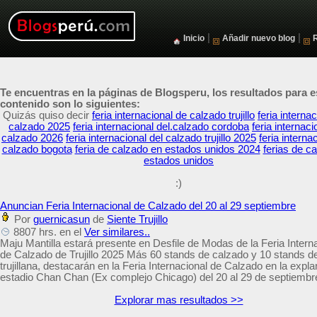
|
|
Inicio
Añadir nuevo blog
Te encuentras en la páginas de Blogsperu, los resultados para e
contenido son lo siguientes:
Quizás quiso decir
feria internacional de calzado trujillo
feria internac
calzado 2025
feria internacional del.calzado cordoba
feria internaci
calzado 2026
feria internacional del calzado trujillo 2025
feria interna
calzado bogota
feria de calzado en estados unidos 2024
ferias de c
estados unidos
:)
Anuncian Feria Internacional de Calzado del 20 al 29 septiembre
Por
guernicasun
de
Siente Trujillo
8807 hrs. en el
Ver similares..
Maju Mantilla estará presente en Desfile de Modas de la Feria Intern
de Calzado de Trujillo 2025 Más 60 stands de calzado y 10 stands 
trujillana, destacarán en la Feria Internacional de Calzado en la expl
estadio Chan Chan (Ex complejo Chicago) del 20 al 29 de septiembr
Explorar mas resultados >>