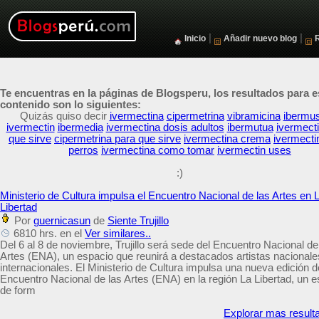
|
|
Inicio
Añadir nuevo blog
Te encuentras en la páginas de Blogsperu, los resultados para e
contenido son lo siguientes:
Quizás quiso decir
ivermectina
cipermetrina
vibramicina
ibermu
ivermectin
ibermedia
ivermectina dosis adultos
ibermutua
ivermect
que sirve
cipermetrina para que sirve
ivermectina crema
ivermecti
perros
ivermectina como tomar
ivermectin uses
:)
Ministerio de Cultura impulsa el Encuentro Nacional de las Artes en 
Libertad
Por
guernicasun
de
Siente Trujillo
6810 hrs. en el
Ver similares..
Del 6 al 8 de noviembre, Trujillo será sede del Encuentro Nacional de
Artes (ENA), un espacio que reunirá a destacados artistas nacionale
internacionales. El Ministerio de Cultura impulsa una nueva edición d
Encuentro Nacional de las Artes (ENA) en la región La Libertad, un 
de form
Explorar mas result