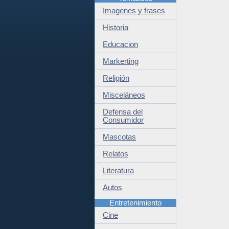
Imagenes y frases
Historia
Educacion
Markerting
Religión
Misceláneos
Defensa del
Consumidor
Mascotas
Relatos
Literatura
Autos
Entretenimiento
Cine