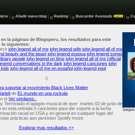
|
|
|
|
Inicio
Añadir nuevo blog
Ranking
Buscardor Avanzado
Co
 en la páginas de Blogsperu, los resultados para este
lo siguientes:
ecir
john legend all of me
john legend wife
john legend all of me
end beauty and the beast
john legend esposa
john legend songs
dinary people
john legend on time
john legend all of me (official
legend conversations in the dark
john legend canciones
john
 kids
john legend all of me en español
john legend egot
:)
ra soportar al movimiento Black Lives Matter
artell
de
EL mundo en una rockola
n el
Ver similares..
y Terminado el apagón musical de ayer martes 02 de junio de
 en esta entrada 5 canciones para dar soporte a la lucha
iminación racial en USA y en general en cualquier lugar del
tas prácticas aun persisten Spotify mostr
Explorar mas resultados >>