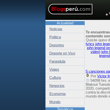
Actualidad
Noticias
Te encuentras
contenido son 
Politica
Quizás quiso d
lyrics
john leg
Deportes
john legend or
video)
john 
Deporte en Vivo
legend
Farandula
Viajes
5 canciones pa
Por
Victor M
Cultura
54098 hrs. e
Blakout Tuesda
Negocios
2020, comparto
contra la discr
Economia
mundo donde es
Mundo
Temáticos