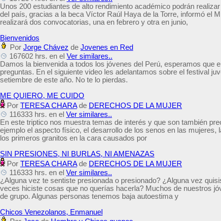
Unos 200 estudiantes de alto rendimiento académico podrán realizar
del país, gracias a la beca Víctor Raúl Haya de la Torre, informó el Mi
realizará dos convocatorias, una en febrero y otra en junio,
Bienvenidos
Por
Jorge Chávez
de
Jovenes en Red
167602 hrs. en el
Ver similares..
Damos la bienvenida a todos los jóvenes del Perú, esperamos que e
preguntas. En el siguiente video les adelantamos sobre el festival juv
setiembre de este año. No te lo pierdas.
ME QUIERO, ME CUIDO
Por
TERESA CHARA
de
DERECHOS DE LA MUJER
116333 hrs. en el
Ver similares..
En este triptico nos muestra temas de interés y que son también pr
ejemplo el aspecto físico, el desarrollo de los senos en las mujeres,
los primeros granitos en la cara causados por
SIN PRESIONES, NI BURLAS, NI AMENAZAS
Por
TERESA CHARA
de
DERECHOS DE LA MUJER
116333 hrs. en el
Ver similares..
¿Alguna vez te sentiste presionada o presionado? ¿Alguna vez quisis
veces hiciste cosas que no querías hacerla? Muchos de nuestros jó
de grupo. Algunas personas tenemos baja autoestima y
Chicos Venezolanos, Enmanuel