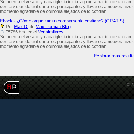
Se acerca el verano y cada iglesia inicia la programación de un cam
con la visión de unificar a los participantes y llevarlos a nuevos nive
momento agradable de coinonía alejados de lo cotidian
Ebook - ¿Cómo organizar un campamento cristiano? (GRATIS)
Por
Max D.
de
Max Damian Blog
75786 hrs. en el
Ver similares..
Se acerca el verano y cada iglesia inicia la programación de un cam
con la visión de unificar a los participantes y llevarlos a nuevos nive
momento agradable de coinonía alejados de lo cotidian
Explorar mas result
©20