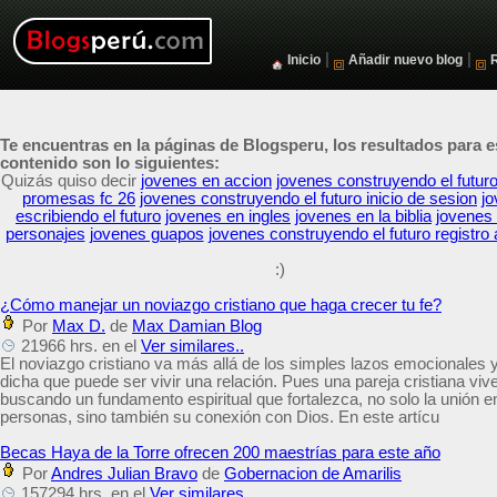
|
|
Inicio
Añadir nuevo blog
Te encuentras en la páginas de Blogsperu, los resultados para e
contenido son lo siguientes:
Quizás quiso decir
jovenes en accion
jovenes construyendo el futur
promesas fc 26
jovenes construyendo el futuro inicio de sesion
j
escribiendo el futuro
jovenes en ingles
jovenes en la biblia
jovenes 
personajes
jovenes guapos
jovenes construyendo el futuro registro
:)
¿Cómo manejar un noviazgo cristiano que haga crecer tu fe?
Por
Max D.
de
Max Damian Blog
21966 hrs. en el
Ver similares..
El noviazgo cristiano va más allá de los simples lazos emocionales y
dicha que puede ser vivir una relación. Pues una pareja cristiana viv
buscando un fundamento espiritual que fortalezca, no solo la unión e
personas, sino también su conexión con Dios. En este artícu
Becas Haya de la Torre ofrecen 200 maestrías para este año
Por
Andres Julian Bravo
de
Gobernacion de Amarilis
157294 hrs. en el
Ver similares..