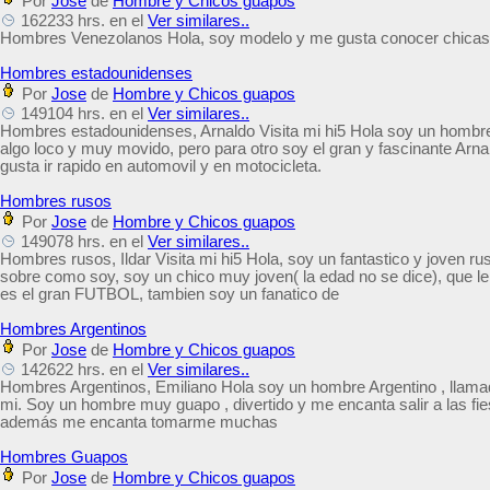
Por
Jose
de
Hombre y Chicos guapos
162233 hrs. en el
Ver similares..
Hombres Venezolanos Hola, soy modelo y me gusta conocer chicas li
Hombres estadounidenses
Por
Jose
de
Hombre y Chicos guapos
149104 hrs. en el
Ver similares..
Hombres estadounidenses, Arnaldo Visita mi hi5 Hola soy un hombr
algo loco y muy movido, pero para otro soy el gran y fascinante Arnal
gusta ir rapido en automovil y en motocicleta.
Hombres rusos
Por
Jose
de
Hombre y Chicos guapos
149078 hrs. en el
Ver similares..
Hombres rusos, Ildar Visita mi hi5 Hola, soy un fantastico y joven ru
sobre como soy, soy un chico muy joven( la edad no se dice), que 
es el gran FUTBOL, tambien soy un fanatico de
Hombres Argentinos
Por
Jose
de
Hombre y Chicos guapos
142622 hrs. en el
Ver similares..
Hombres Argentinos, Emiliano Hola soy un hombre Argentino , llamad
mi. Soy un hombre muy guapo , divertido y me encanta salir a las fie
además me encanta tomarme muchas
Hombres Guapos
Por
Jose
de
Hombre y Chicos guapos