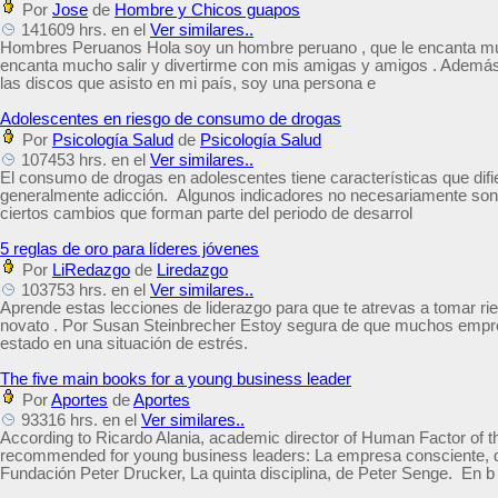
Por
Jose
de
Hombre y Chicos guapos
141609 hrs. en el
Ver similares..
Hombres Peruanos Hola soy un hombre peruano , que le encanta mu
encanta mucho salir y divertirme con mis amigas y amigos . Ademá
las discos que asisto en mi país, soy una persona e
Adolescentes en riesgo de consumo de drogas
Por
Psicología Salud
de
Psicología Salud
107453 hrs. en el
Ver similares..
El consumo de drogas en adolescentes tiene características que difi
generalmente adicción. Algunos indicadores no necesariamente so
ciertos cambios que forman parte del periodo de desarrol
5 reglas de oro para líderes jóvenes
Por
LiRedazgo
de
Liredazgo
103753 hrs. en el
Ver similares..
Aprende estas lecciones de liderazgo para que te atrevas a tomar r
novato . Por Susan Steinbrecher Estoy segura de que muchos empr
estado en una situación de estrés.
The five main books for a young business leader
Por
Aportes
de
Aportes
93316 hrs. en el
Ver similares..
According to Ricardo Alania, academic director of Human Factor of t
recommended for young business leaders: La empresa consciente, de 
Fundación Peter Drucker, La quinta disciplina, de Peter Senge. En b