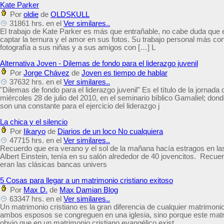
Kate Parker
Por
oldie
de
OLDSKULL
31861 hrs. en el
Ver similares..
El trabajo de Kate Parker es más que entrañable, no cabe duda que es
captar la ternura y el amor en sus fotos. Su trabajo personal más co
fotografía a sus niñas y a sus amigos con […] L
Alternativa Joven - Dilemas de fondo para el liderazgo juvenil
Por
Jorge Chávez
de
Joven es tiempo de hablar
37632 hrs. en el
Ver similares..
"Dilemas de fondo para el liderazgo juvenil" Es el título de la jornad
miércoles 28 de julio del 2010, en el seminario bíblico Gamaliel; d
son una constante para el ejercicio del liderazgo j
La chica y el silencio
Por
Iikaryo
de
Diarios de un loco No cualquiera
47715 hrs. en el
Ver similares..
Recuerdo que era verano y el sol de la mañana hacía estragos en las
Albert Einstein, tenía en su salón alrededor de 40 jovencitos. Recu
eran las clásicas bancas univers
5 Cosas para llegar a un matrimonio cristiano exitoso
Por
Max D.
de
Max Damian Blog
63347 hrs. en el
Ver similares..
Un matrimonio cristiano es la gran diferencia de cualquier matrimoni
ambos esposos se congreguen en una iglesia, sino porque este matri
obvio que en un matrimonio cristiano evangélico exist