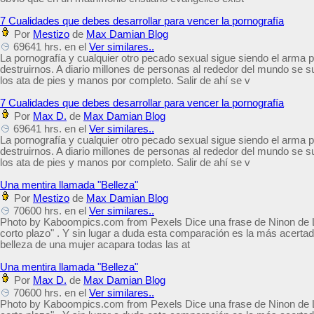
7 Cualidades que debes desarrollar para vencer la pornografía
Por
Mestizo
de
Max Damian Blog
69641 hrs. en el
Ver similares..
La pornografía y cualquier otro pecado sexual sigue siendo el arma
destruirnos. A diario millones de personas al rededor del mundo se
los ata de pies y manos por completo. Salir de ahí se v
7 Cualidades que debes desarrollar para vencer la pornografía
Por
Max D.
de
Max Damian Blog
69641 hrs. en el
Ver similares..
La pornografía y cualquier otro pecado sexual sigue siendo el arma
destruirnos. A diario millones de personas al rededor del mundo se
los ata de pies y manos por completo. Salir de ahí se v
Una mentira llamada "Belleza"
Por
Mestizo
de
Max Damian Blog
70600 hrs. en el
Ver similares..
Photo by Kaboompics.com from Pexels Dice una frase de Ninon de L
corto plazo" . Y sin lugar a duda esta comparación es la más acerta
belleza de una mujer acapara todas las at
Una mentira llamada "Belleza"
Por
Max D.
de
Max Damian Blog
70600 hrs. en el
Ver similares..
Photo by Kaboompics.com from Pexels Dice una frase de Ninon de L