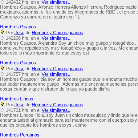
142432 hrs. en el
Ver similares..
Hombres Guapos, Alfonzo Herrera Alfonzo Herrera Rodriguez nacio e
mexicano, además, el fue uno de los integrandes de RBD , el grupo
Comenzo su carrera en el teatro con " L
Hombres Guapos
Por
Jose
de
Hombre y Chicos guapos
142206 hrs. en el
Ver similares..
Hombres Guapos, Alejandro Soy un chico muy guapo y fotogénico ,
como ya he repetido soy muy fotogénico y guapo a la vez. Me encan
todo eso lo más importante es que estoy est
Hombres Guapos
Por
Jose
de
Hombre y Chicos guapos
141757 hrs. en el
Ver similares..
Hombres Guapos Hola soy un hombre guapo que le encanta mucho sal
así poder mantenerme guapo . Además me encanta mucho las pers
cosas común y que disfruten de lo que yo puedo disfru
Hombres Lindos
Por
Jose
de
Hombre y Chicos guapos
141701 hrs. en el
Ver similares..
Hombres Lindos Hola, soy Juan un chico musculoso y lindo que le 
encanta asistir al gimnasio para así mantenerme con el cuerpo sexy
que les encante los hombres sexys , como
Hombres Peruanos