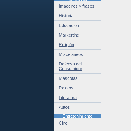
Imagenes y frases
Historia
Educacion
Markerting
Religión
Misceláneos
Defensa del
Consumidor
Mascotas
Relatos
Literatura
Autos
Entretenimiento
Cine