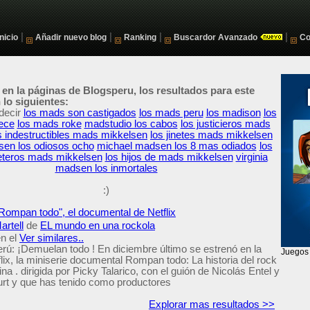
|
|
|
|
Inicio
Añadir nuevo blog
Ranking
Buscardor Avanzado
Co
 en la páginas de Blogsperu, los resultados para este
lo siguientes:
decir
los mads son castigados
los mads peru
los madison
los
ece
los mads roke
madstudio los cabos
los justicieros mads
s indestructibles mads mikkelsen
los jinetes mads mikkelsen
en los odiosos ocho
michael madsen los 8 mas odiados
los
eteros mads mikkelsen
los hijos de mads mikkelsen
virginia
madsen los inmortales
:)
"Rompan todo", el documental de Netflix
artell
de
EL mundo en una rockola
n el
Ver similares..
erú: ¡Demuelan todo ! En diciembre último se estrenó en la
lix, la miniserie documental Rompan todo: La historia del rock
na . dirigida por Picky Talarico, con el guión de Nicolás Entel y
urt y que has tenido como productores
Explorar mas resultados >>