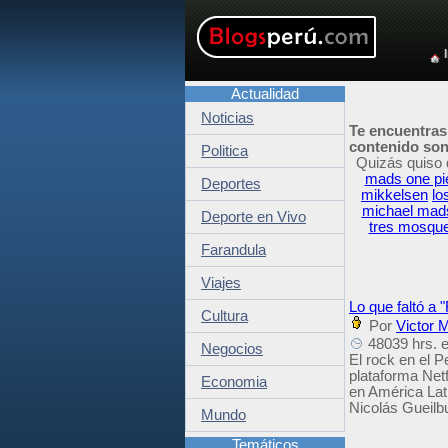
Actualidad
Noticias
Te encuentras
contenido son 
Politica
Quizás quiso 
mads one pi
Deportes
mikkelsen
lo
michael mads
Deporte en Vivo
tres mosqu
Farandula
Viajes
Lo que faltó a 
Cultura
Por
Victor M
48039 hrs. e
Negocios
El rock en el P
plataforma Netf
Economia
en América Lati
Nicolás Gueilb
Mundo
Temáticos