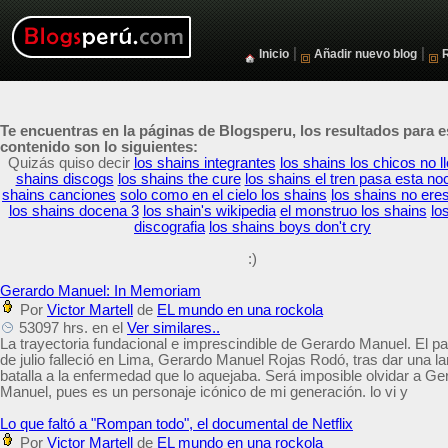
|
|
Inicio
Añadir nuevo blog
Te encuentras en la páginas de Blogsperu, los resultados para e
contenido son lo siguientes:
Quizás quiso decir
los shains integrantes
los shains los chicos no l
shains discogs
los shains the cure
los shains el tren pasa esta no
shains canciones
solo como en el cielo los shains
los shains no ere
los shains docena 3
los shain's wikipedia
el monstruo los shains
lo
discografia
los shains boys don't cry
:)
Gerardo Manuel: In Memoriam
Por
Victor Martell
de
EL mundo en una rockola
53097 hrs. en el
Ver similares..
La trayectoria fundacional e imprescindible de Gerardo Manuel. El p
de julio falleció en Lima, Gerardo Manuel Rojas Rodó, tras dar una la
batalla a la enfermedad que lo aquejaba. Será imposible olvidar a Ge
Manuel, pues es un personaje icónico de mi generación. lo vi y
Lo que faltó a "Rompan todo", el documental de Netflix
Por
Victor Martell
de
EL mundo en una rockola