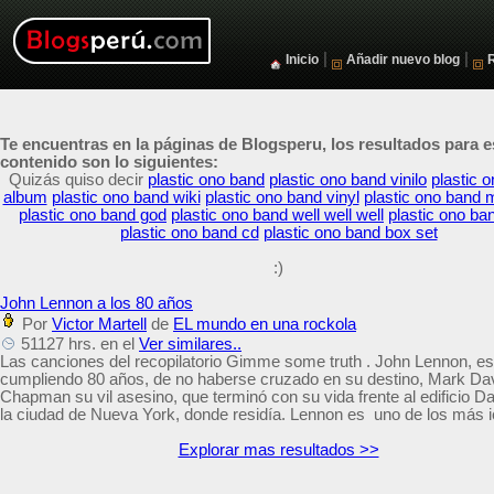
|
|
Inicio
Añadir nuevo blog
Te encuentras en la páginas de Blogsperu, los resultados para e
contenido son lo siguientes:
Quizás quiso decir
plastic ono band
plastic ono band vinilo
plastic 
album
plastic ono band wiki
plastic ono band vinyl
plastic ono band
plastic ono band god
plastic ono band well well well
plastic ono ba
plastic ono band cd
plastic ono band box set
:)
John Lennon a los 80 años
Por
Victor Martell
de
EL mundo en una rockola
51127 hrs. en el
Ver similares..
Las canciones del recopilatorio Gimme some truth . John Lennon, es
cumpliendo 80 años, de no haberse cruzado en su destino, Mark Da
Chapman su vil asesino, que terminó con su vida frente al edificio D
la ciudad de Nueva York, donde residía. Lennon es uno de los más 
Explorar mas resultados >>