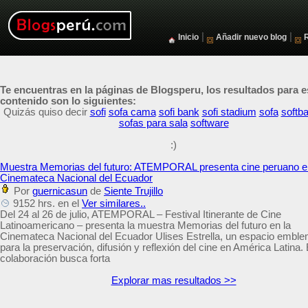
|
|
Inicio
Añadir nuevo blog
Te encuentras en la páginas de Blogsperu, los resultados para e
contenido son lo siguientes:
Quizás quiso decir
sofi
sofa cama
sofi bank
sofi stadium
sofa
softba
sofas para sala
software
:)
Muestra Memorias del futuro: ATEMPORAL presenta cine peruano e
Cinemateca Nacional del Ecuador
Por
guernicasun
de
Siente Trujillo
9152 hrs. en el
Ver similares..
Del 24 al 26 de julio, ATEMPORAL – Festival Itinerante de Cine
Latinoamericano – presenta la muestra Memorias del futuro en la
Cinemateca Nacional del Ecuador Ulises Estrella, un espacio emble
para la preservación, difusión y reflexión del cine en América Latina.
colaboración busca forta
Explorar mas resultados >>