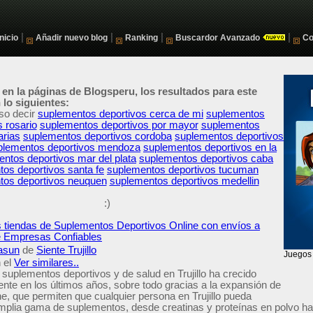
|
|
|
|
Inicio
Añadir nuevo blog
Ranking
Buscardor Avanzado
Co
 en la páginas de Blogsperu, los resultados para este
lo siguientes:
so decir
suplementos deportivos cerca de mi
suplementos
s rosario
suplementos deportivos por mayor
suplementos
arias
suplementos deportivos cordoba
suplementos deportivos
plementos deportivos mendoza
suplementos deportivos en la
ntos deportivos mar del plata
suplementos deportivos caba
os deportivos santa fe
suplementos deportivos tucuman
tos deportivos neuquen
suplementos deportivos medellin
:)
 tiendas de Suplementos Deportivos Online con envíos a
 de Empresas Confiables
asun
de
Siente Trujillo
 el
Ver similares..
suplementos deportivos y de salud en Trujillo ha crecido
nte en los últimos años, sobre todo gracias a la expansión de
ne, que permiten que cualquier persona en Trujillo pueda
plia gama de suplementos, desde creatinas y proteínas en polvo h