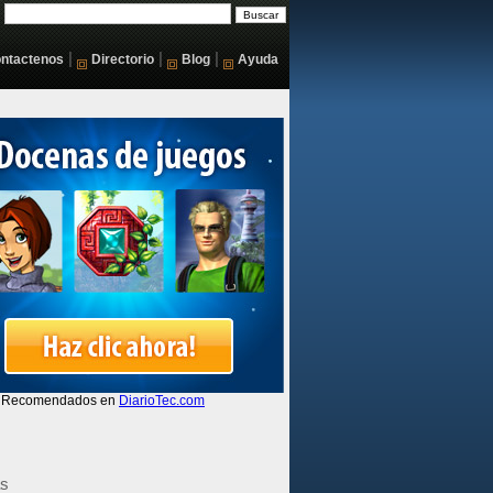
|
|
|
ntactenos
Directorio
Blog
Ayuda
as