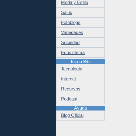
Moda y Estilo
Salud
Fotoblogs
Variedades
Sociedad
Ecosistema
Tecno Bits
Tecnología
Internet
Recursos
Podcast
Ayuda
Blog Oficial