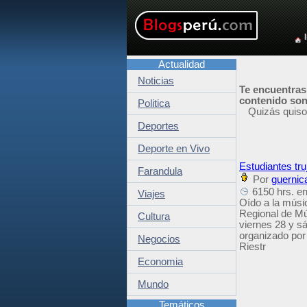
Actualidad
Noticias
Te encuentras
contenido son 
Politica
Quizás quiso
Deportes
Deporte en Vivo
Estudiantes tru
Farandula
Por
guernic
6150 hrs. en
Viajes
Oído a la músi
Regional de Mú
Cultura
viernes 28 y s
organizado por
Negocios
Riestr
Economia
Mundo
Temáticos