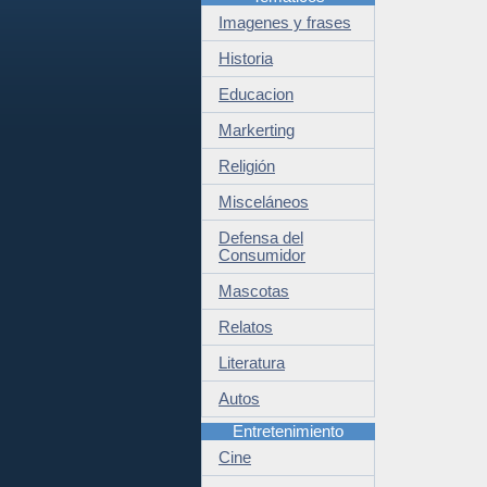
Imagenes y frases
Historia
Educacion
Markerting
Religión
Misceláneos
Defensa del
Consumidor
Mascotas
Relatos
Literatura
Autos
Entretenimiento
Cine