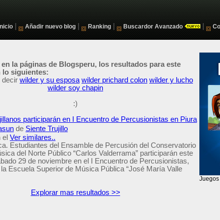
|
|
|
|
Inicio
Añadir nuevo blog
Ranking
Buscardor Avanzado
Co
 en la páginas de Blogsperu, los resultados para este
lo siguientes:
 decir
wilder y su esposa
wilder prichard colon
wilder y lucho
wilder soy chapin
:)
jillanos participarán en I Encuentro de Percusionistas en Piura
asun
de
Siente Trujillo
 el
Ver similares..
ca. Estudiantes del Ensamble de Percusión del Conservatorio
sica del Norte Público “Carlos Valderrama” participarán este
ábado 29 de noviembre en el I Encuentro de Percusionistas,
 la Escuela Superior de Música Pública “José María Valle
Explorar mas resultados >>