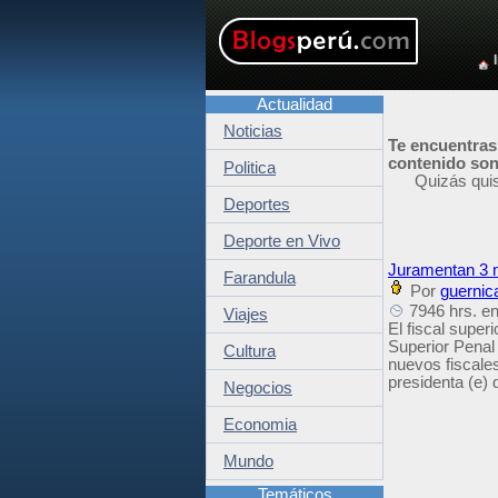
Actualidad
Noticias
Te encuentras
contenido son 
Politica
Quizás qui
Deportes
Deporte en Vivo
Juramentan 3 n
Farandula
Por
guernic
7946 hrs. en
Viajes
El fiscal super
Superior Penal 
Cultura
nuevos fiscales
presidenta (e) 
Negocios
Economia
Mundo
Temáticos