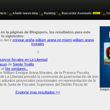
|
|
|
|
Inicio
Añadir nuevo blog
Ranking
Buscardor Avanzado
Co
 en la páginas de Blogsperu, los resultados para este
lo siguientes:
so decir
enrique araña
william arana en miami
william arana
morales
:)
uevos fiscales en La Libertad
asun
de
Siente Trujillo
 el
Ver similares..
ior William Enrique Arana Morales, de la Primera Fiscalía
de La Libertad presidió la ceremonia de juramentación de tres
 adjuntos provinciales provisionales en representación de la
de la Junta de Fiscales Superiores del Distrito Fiscal de
Explorar mas resultados >>