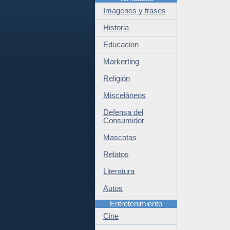
Imagenes y frases
Historia
Educacion
Markerting
Religión
Misceláneos
Defensa del
Consumidor
Mascotas
Relatos
Literatura
Autos
Entretenimiento
Cine