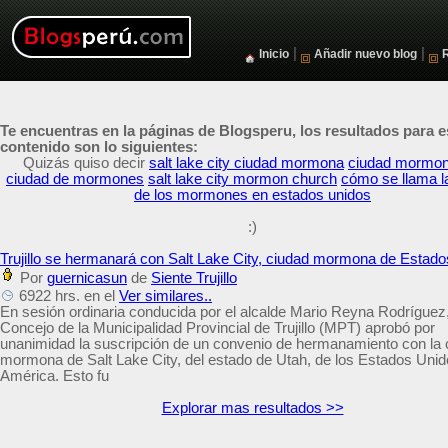
|
|
Inicio
Añadir nuevo blog
Te encuentras en la páginas de Blogsperu, los resultados para e
contenido son lo siguientes:
Quizás quiso decir
salt lake city ciudad mormona
ciudad mormo
ciudad de mormones
salt lake city mormon church
cómo se llama l
de los mormones en estados unidos
:)
Trujillo se hermanará con Salt Lake City, ciudad mormona de Estad
Por
guernicasun
de
Siente Trujillo
6922 hrs. en el
Ver similares..
En sesión ordinaria conducida por el alcalde Mario Reyna Rodríguez,
Concejo de la Municipalidad Provincial de Trujillo (MPT) aprobó por
unanimidad la suscripción de un convenio de hermanamiento con la 
mormona de Salt Lake City, del estado de Utah, de los Estados Uni
América. Esto fu
Explorar mas resultados >>