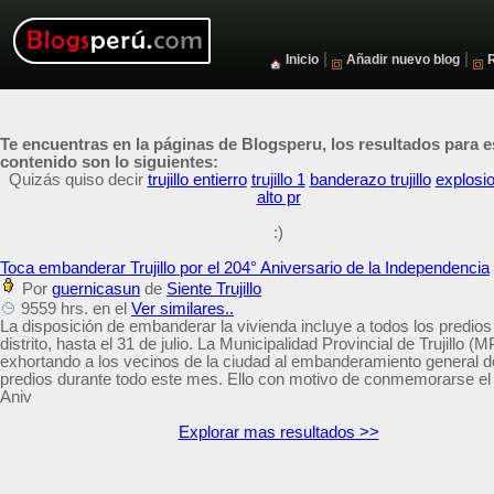
|
|
Inicio
Añadir nuevo blog
Te encuentras en la páginas de Blogsperu, los resultados para e
contenido son lo siguientes:
Quizás quiso decir
trujillo entierro
trujillo 1
banderazo trujillo
explosion
alto pr
:)
Toca embanderar Trujillo por el 204° Aniversario de la Independencia
Por
guernicasun
de
Siente Trujillo
9559 hrs. en el
Ver similares..
La disposición de embanderar la vivienda incluye a todos los predios
distrito, hasta el 31 de julio. La Municipalidad Provincial de Trujillo (
exhortando a los vecinos de la ciudad al embanderamiento general d
predios durante todo este mes. Ello con motivo de conmemorarse el
Aniv
Explorar mas resultados >>