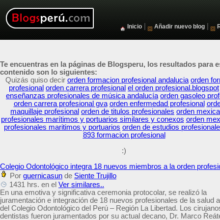
|
|
Inicio
Añadir nuevo blog
Te encuentras en la páginas de Blogsperu, los resultados para e
contenido son lo siguientes:
Quizás quiso decir
orden formacion profesional andalucia
orden fo
profesional
orden carrera profesional
el orden profesional.blogspot
enseñanzas profesionales de música andalucía
orden gasoleo prof
orden carrera profesional gva
orden enfermedad profesional
ord
maquillaje profesional
orden de titulos profesionales
orden mexica
profesionales marítimos y portuarios similares y conexos
orden mex
profesionales maritimos y portuarios
orden de estudios profesional
893 formacion profesional
:)
Colegio Odontológico integra 18 nuevos miembros a la orden profesi
Por
guernicasun
de
Siente Trujillo
1431 hrs. en el
Ver similares..
En una emotiva y significativa ceremonia protocolar, se realizó la
juramentación e integración de 18 nuevos profesionales de la salud a
del Colegio Odontológico del Perú – Región La Libertad. Los cirujano
dentistas fueron juramentados por su actual decano, Dr. Marco Reát