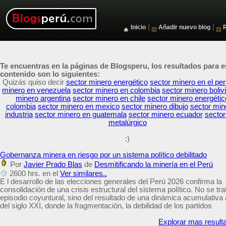
|
|
Inicio
Añadir nuevo blog
Te encuentras en la páginas de Blogsperu, los resultados para e
contenido son lo siguientes:
Quizás quiso decir
sector minero energético
sector minero en el pe
minero en venezuela
sector minero en colombia
sector minero boliv
minero argentina
sector minero en chile
sector minero energétic
colombia
sector minero en mexico
sector minero dibujo
sector mine
industria
sector minero en guatemala
sector minero ecuador
sector
metalúrgico
:)
Gobernanza minera en riesgo por un sistema político debilitado
Por
Javier Prado Blas
de
Desmitificando la minería en el Perú
2600 hrs. en el
Ver similares..
E l desarrollo de las elecciones generales del Perú 2026 confirma la
consolidación de una crisis estructural del sistema político. No se tra
episodio coyuntural, sino del resultado de una dinámica acumulativa a
del siglo XXI, donde la fragmentación, la debilidad de los partidos
Explorar mas result