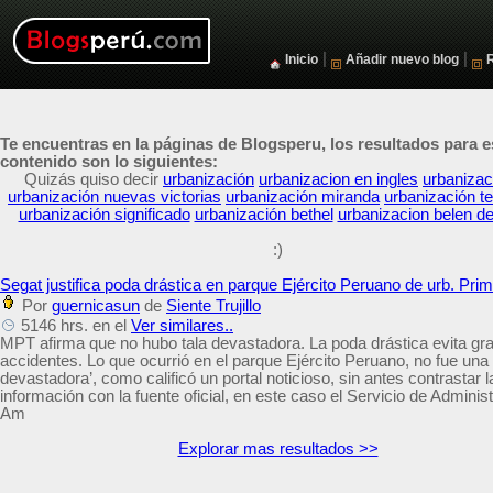
|
|
Inicio
Añadir nuevo blog
Te encuentras en la páginas de Blogsperu, los resultados para e
contenido son lo siguientes:
Quizás quiso decir
urbanización
urbanizacion en ingles
urbanizac
urbanización nuevas victorias
urbanización miranda
urbanización t
urbanización significado
urbanización bethel
urbanizacion belen de
:)
Segat justifica poda drástica en parque Ejército Peruano de urb. Pri
Por
guernicasun
de
Siente Trujillo
5146 hrs. en el
Ver similares..
MPT afirma que no hubo tala devastadora. La poda drástica evita gr
accidentes. Lo que ocurrió en el parque Ejército Peruano, no fue una 
devastadora’, como calificó un portal noticioso, sin antes contrastar l
información con la fuente oficial, en este caso el Servicio de Adminis
Am
Explorar mas resultados >>