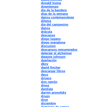
donald trump
downtempo
dia de la bandera
dias de la semana
danza contemporánea
dilema
dia del campesino
danza
drácula
descanso
diego lugano
diego maradona
discusion
descansos remunerados
detectar el alzheimer
dwayne johnson
depilación
dkny
david fincher
descargar libros
deco
drivers
don ramón
dress
dentista
darren aronofsky
drugs
dron
diciembre
domingo de ramos