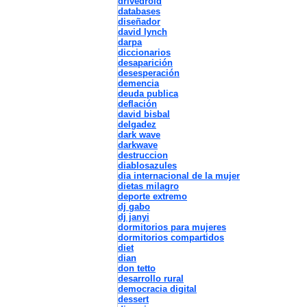
drivedroid
databases
diseñador
david lynch
darpa
diccionarios
desaparición
desesperación
demencia
deuda publica
deflación
david bisbal
delgadez
dark wave
darkwave
destruccion
diablosazules
dia internacional de la mujer
dietas milagro
deporte extremo
dj gabo
dj janyi
dormitorios para mujeres
dormitorios compartidos
diet
dian
don tetto
desarrollo rural
democracia digital
dessert