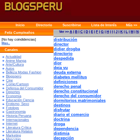
Inicio
Directorio
Suscribirse
Lista de Interés
Más >>
Ver >>
A
|
B
|
C
|
D
|
E
|
F
|
G
|
H
|
I
|
J
|
K
|
L
|
M
|
N
Feliz Cumpleaños
distribución
[No hay coindidencias]
Mas..
director
didier drogba
Canales
directorio
Actualidad
despedida
Anime Manga
dior
Arte/Cultura
deja vu
Autos
deuda externa
Belleza Modas Fashion
Blogsperú
diabetes mellitus
Cine
definiciones
Comic/Cartoon
derecho penal
Defensa del Consumidor
derecho constitucional
Deportes
derecho del consumidor
Economía
Educación Ciencia
dormitorios matrimoniales
Erotismo, Sexo
destinos
Fotologs
disfrutar
Gastronomia
diario el comercio
Historia Peruana
doctrina
Internacionales
droga
Internet
Literatura Crítica
dependencia
Literatura Relatos
distimia
Marketing
decepción
Mascotas