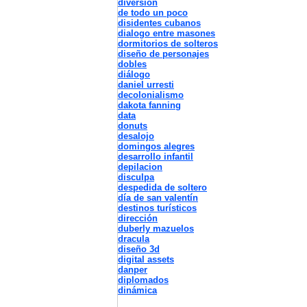
diversion
de todo un poco
disidentes cubanos
dialogo entre masones
dormitorios de solteros
diseño de personajes
dobles
diálogo
daniel urresti
decolonialismo
dakota fanning
data
donuts
desalojo
domingos alegres
desarrollo infantil
depilacion
disculpa
despedida de soltero
día de san valentín
destinos turísticos
dirección
duberly mazuelos
dracula
diseño 3d
digital assets
danper
diplomados
dinámica