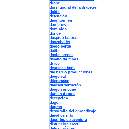
drone
dia mundial de la diabetes
delito
detención
deighton len
dan brown
dominios
donde
despido laboral
danzaballet
diego bertie
delfín
daniel arenas
diseño de moda
draco
deutsche bank
del barrio producciones
diego val
diferencias
descentralización
diego simeone
dunkin donuts
decepcion
dagon
dogma
desarrollo del aprendizaje
david carrillo
deportes de aventura
disfuncion erectil
datos móviles