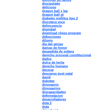
discipulado
delicioso
dragon ball z kai
dragon ball gt
diabetes mellitus tipo 2
discoteca voce
delincuencia
dignidad
download chess program
defunciones
diluvio
día del amigo
damas de honor
despedida de soltera
derecho procesal constitucional
dados
dulce de leche
derecho humano
decorar
descanso post natal
david
dubstep
dinosaurio
dinosaurios
discapacidades
deforestacion
desarrolladores
dota 2
dota