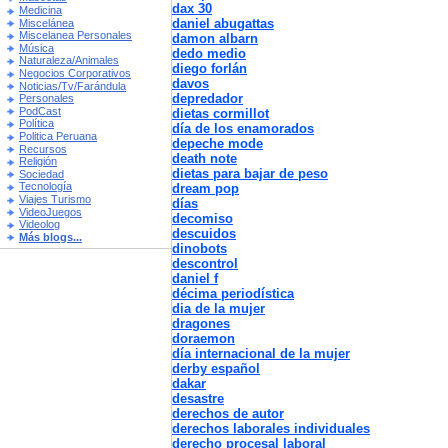
dax 30
Medicina
daniel abugattas
Miscelánea
Miscelanea Personales
damon albarn
Música
dedo medio
Naturaleza/Animales
diego forlán
Negocios Corporativos
davos
Noticias/Tv/Farándula
depredador
Personales
PodCast
dietas cormillot
Política
día de los enamorados
Politica Peruana
depeche mode
Recursos
death note
Religión
dietas para bajar de peso
Sociedad
Tecnología
dream pop
Viajes Turismo
días
VideoJuegos
decomiso
Videolog
descuidos
Más blogs...
dinobots
descontrol
daniel f
décima periodística
dia de la mujer
dragones
doraemon
día internacional de la mujer
derby español
dakar
desastre
derechos de autor
derechos laborales individuales
derecho procesal laboral