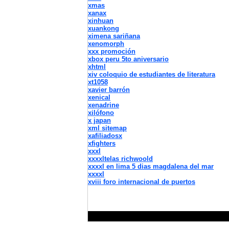
xmas
xanax
xinhuan
xuankong
ximena sariñana
xenomorph
xxx promoción
xbox peru 5to aniversario
xhtml
xiv coloquio de estudiantes de literatura
xt1058
xavier barrón
xenical
xenadrine
xilófono
x japan
xml sitemap
xafiliadosx
xfighters
xxxl
xxxxltelas richwoold
xxxxl en lima 5 dias magdalena del mar
xxxxl
xviii foro internacional de puertos