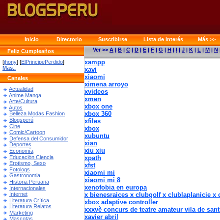
Inicio
Directorio
Suscribirse
Lista de Interés
Más >>
Ver >>
A
|
B
|
C
|
D
|
E
|
F
|
G
|
H
|
I
|
J
|
K
|
L
|
M
|
N
Feliz Cumpleaños
xampp
[
jhony
] [
ElPrincipePerdido
]
Mas..
xavi
xiaomi
Canales
ximena arroyo
Actualidad
xvideos
Anime Manga
xmen
Arte/Cultura
xbox one
Autos
xbox 360
Belleza Modas Fashion
Blogsperú
xfiles
Cine
xbox
Comic/Cartoon
xubuntu
Defensa del Consumidor
xian
Deportes
xiu xiu
Economía
Educación Ciencia
xpath
Erotismo, Sexo
xfst
Fotologs
xiaomi mi
Gastronomia
xiaomi mi 8
Historia Peruana
xenofobia en europa
Internacionales
x bienesraices x clubgolf x clublaplanicie x 
Internet
Literatura Crítica
xbox adaptive controller
Literatura Relatos
xxxvè concurs de teatre amateur vila de sant 
Marketing
xavier abril
Mascotas