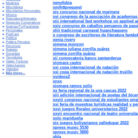
xenofobia
Medicina
xmlhttprequest
Miscelánea
Miscelanea Personales
xiv concurso nacional de marinera
Música
xvi congreso de la asociación de academias 
Naturaleza/Animales
xiii international fast workshop on applied 
Negocios Corporativos
xxiv concurso de caballos peruanos de pas
Noticias/Tv/Farándula
xliii tradicional carnaval huanchaquero
Personales
PodCast
x congreso de escritores de literatura fantást
Política
xenia rivery
Politica Peruana
ximena monzon
Recursos
ximena juliana zorrilla suárez
Religión
ximena zorrilla suárez
Sociedad
Tecnología
xii convocatoria banco santanderua
Viajes Turismo
xiomara castro
VideoJuegos
xxi copa internacional de natación
Videolog
xxi copa internacional de natación trujillo
Más blogs...
xvideos2
xnxx
xiomara ramos solis
xx feria regional de la uva cascas 2022
xiii edición internacional de poetas del bice
xxviii congreso nacional de estudiantes em
xxi feria de muestras turísticas realidad y pe
xxvi juegos florales universitarios 2022
xxvii encuentro nacional de teatro universita
xolo maridueña
xix juegos bolivarianos valledupar 2022
xpress music 5530
xpress music 5800
xbla